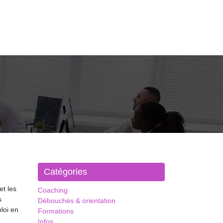
Catégories
et les
Coaching
s
Débouchés & orientation
loi en
Formations
Infos