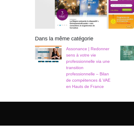
Dans la même catégorie
Assonance | Redonner
sens à votre vie
professionnelle via une
transition
professionnelle – Bilan
de compétences & VAE
en Hauts de France