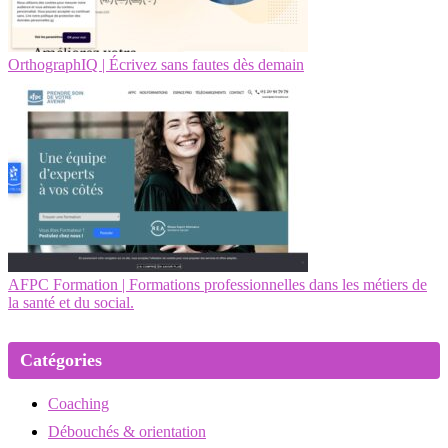
OrthographIQ | Écrivez sans fautes dès demain
AFPC Formation | Formations professionnelles dans les métiers de
la santé et du social.
Catégories
Coaching
Débouchés & orientation