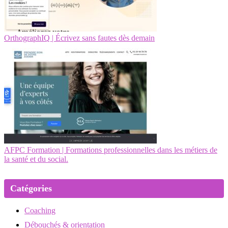
OrthographIQ | Écrivez sans fautes dès demain
AFPC Formation | Formations professionnelles dans les métiers de
la santé et du social.
Catégories
Coaching
Débouchés & orientation