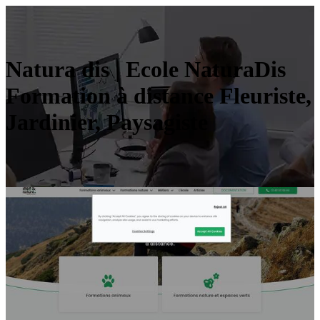
Natura dis | Ecole NaturaDis
Formation à distance Fleuriste,
Jardinier, Paysagiste