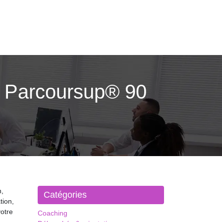
e Parcoursup® 90
,
Catégories
tion,
votre
Coaching