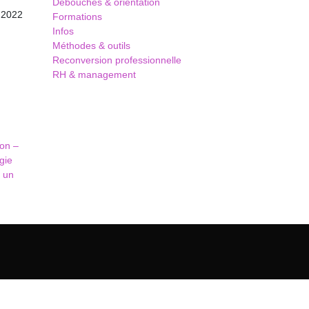
,
Débouchés & orientation
r 2022
Formations
Infos
Méthodes & outils
Reconversion professionnelle
RH & management
ion –
gie
r un