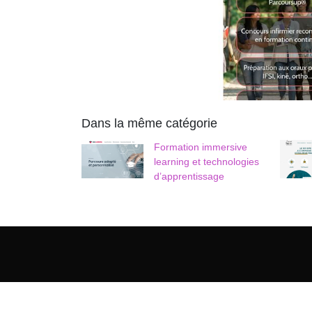
Dans la même catégorie
Formation immersive
learning et technologies
d’apprentissage