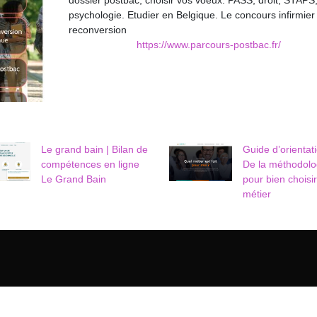
dossier postbac, choisir vos voeux. PASS, droit, STAPS
psychologie. Etudier en Belgique. Le concours infirmie
reconversion
https://www.parcours-postbac.fr/
Le grand bain | Bilan de
Guide d’orientat
compétences en ligne
De la méthodolo
Le Grand Bain
pour bien choisi
métier